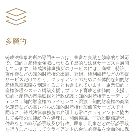
多層的
铸成法律事務所の専門チームは、豊富な実績と効率的な対応
で、知的財産権全領域にわたる多層的な法務サービスを展開
しています。铸成法律事務所のサービスには、商標、特許、
著作権などの知的財産権の出願、登録、権利維持などの基礎
サービスだけでなく、クライアントのために全体的な知的財
産権保護戦略を制定することも含まれています。企業知的財
産権管理システム構築支援；ブランド育成と価値向上支援；
知的財産権の市場監視と行政保護；知的財産権デューデリジ
ェンス；知的財産権のライセンス・譲渡；知的財産権の商業
化運営などの高レベルの知的財産権付加価値サービスです。
同時に、铸成法律事務所の弁護士も常にクライアントに協力
して各種の法律紛争を処理し、和解協議、非訴訟賠償請求、
仲裁などの非訴訟手段及び行政、民事、刑事などの訴訟手段
を行うことによってクライアントの合法的権益を全面的に保
護します。