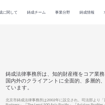
成に関して
鋳成チーム
事業分野
鋳成情報
成に関して
鋳成チーム
事業分野
鋳成情報
鋳成法律事務所は、知的財産権をコア業務
国内外のクライアントに全面的、多層的
ています。
北京市鋳成法律事務所は2002年に設立され、司法部より「国
Partners』『The Legal 500 Asia Pacific』『As