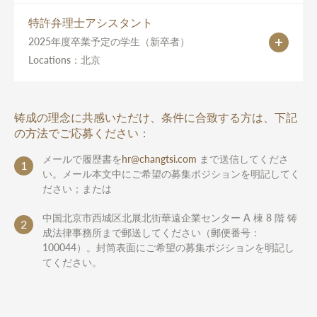
特許弁理士アシスタント
2025年度卒業予定の学生（新卒者）
Locations：北京
铸成の理念に共感いただけ、条件に合致する方は、下記
の方法でご応募ください：
メールで履歴書を
hr@changtsi.com
まで送信してくださ
1
い。メール本文中にご希望の募集ポジションを明記してく
ださい；または
中国北京市西城区北展北街華遠企業センター A 棟 8 階 铸
2
成法律事務所まで郵送してください（郵便番号：
100044）。封筒表面にご希望の募集ポジションを明記し
てください。