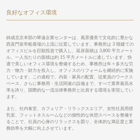
良好なオフィス環境
鋳成北京本部の華遠企業センターは、風景優美で文化的に豊かな
西直門皇帝船着場の上流に位置しています。事務所は 3 階建ての
オフィスビルを巨額投資で購入し、延床面積は 3,800 平方メート
ル、一人当たりの面積は約 15 平方メートルに達しています。快
適で美しいオフィス環境を整備するため、事務所は年々多大な労
力・物力・財力を投入し、オフィスのリフォームを継続的に実施
しています。この過程で、内装・家具の配置、従業員のワークス
ペース、さらに事務用・生活関連の設備まで、すべて業界最高水
準を誇り、国際的な一流法律事務所と比肩する環境を実現してい
ます。
また、社内食堂、カフェリア・リラックスエリア、女性社員用授
乳室、フィットネスルームなどの個性的な休憩スペースを整備す
ることで、社員の心身のリラックスを図り、全体的な満足度と業
務効率を大幅に向上させています。