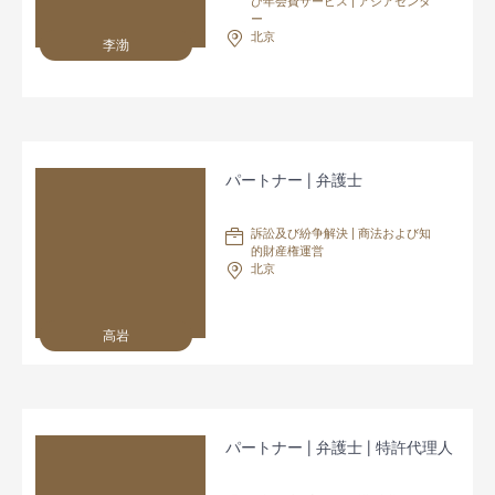
び年会費サービス | アジアセンタ
ー
北京
李渤
パートナー | 弁護士
訴訟及び紛争解決 | 商法および知
的財産権運営
北京
高岩
パートナー | 弁護士 | 特許代理人