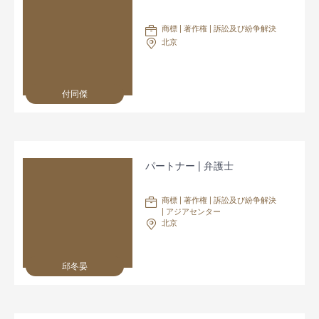
商標 | 著作権 | 訴訟及び紛争解決
北京
付同傑
パートナー | 弁護士
商標 | 著作権 | 訴訟及び紛争解決
| アジアセンター
北京
邱冬晏