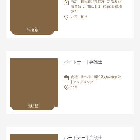
特許 | 植物新品種保護 | 訴訟及び
紛争解決 | 商法および知的財産権
運営
北京 | 日本
許良瑞
パートナー | 弁護士
商標 | 著作権 | 訴訟及び紛争解決
| アジアセンター
北京
馬明星
パートナー | 弁護士