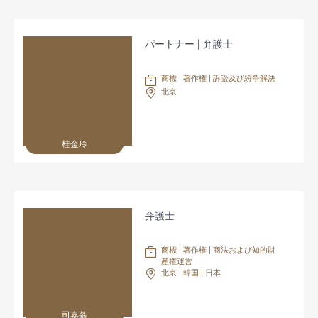
パートナー | 弁護士
商標 | 著作権 | 訴訟及び紛争解決
北京
桂金玲
弁護士
商標 | 著作権 | 商法および知的財
産権運営
北京 | 韓国 | 日本
司嘉慕