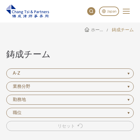
Japan
ホームページ
鋳成チーム
English
China
Japan
鋳成チーム
한국어
Deutsch
A-Z
業務分野
勤務地
職位
リセット