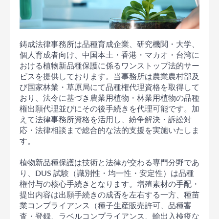
鋳成法律事務所は品種育成企業、研究機関・大学、
個人育成者向け、中国本土・香港・マカオ・台湾に
おける植物新品種保護に係るワンストップ法的サー
ビスを提供しております。当事務所は農業農村部及
び国家林業・草原局にて品種権代理資格を取得して
おり、法令に基づき農業用植物・林業用植物の品種
権出願代理並びにその後手続きを代理可能です。加
えて法律事務所資格を活用し、紛争解決・訴訟対
応・法律相談まで総合的な法的支援を実施いたしま
す。
植物新品種保護は技術と法律が交わる専門分野であ
り、DUS 試験（識別性・均一性・安定性）は品種
権付与の核心手続きとなります。増殖素材の手配・
提出内容は出願手続きの成否を左右する一方、種苗
業コンプライアンス（種子生産販売許可、品種審
査・登録、ラベルコンプライアンス、輸出入検疫な