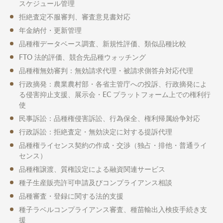
スケジュール管理
拒絶査定不服審判、審査意見書対応
年金納付・更新管理
品種権データベース調査、新規性評価、類似品種比較
FTO 法的評価、競合先品種ウォッチング
品種権無効審判：無効請求代理・被請求側答弁対応代理
行政摘発：農業農村部・各省主管庁への投訴、行政摘発によ
る侵害抑止支援、展示会・EC プラットフォーム上での権利行
使
民事訴訟：品種権侵害訴訟、行為保全、権利帰属紛争対応
行政訴訟：拒絶査定・無効決定に対する提訴代理
品種権ライセンス契約の作成・交渉（独占・排他・普通ライ
センス）
品種権譲渡、質権設定による融資関連サービス
種子生産販売許可申請及びコンプライアンス相談
品種審査・登録に関する法的支援
種子ラベルコンプライアンス審査、種苗輸出入検疫手続き支
援