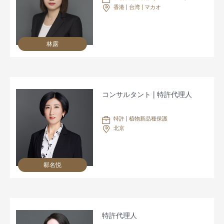
香港 | 台湾 | マカオ
林露
コンサルタント | 特許代理人
特許 | 植物新品種保護
北京
郗名悦
特許代理人