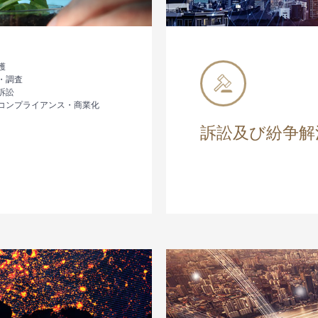
護
・調査
訴訟
コンプライアンス・商業化
訴訟及び紛争解