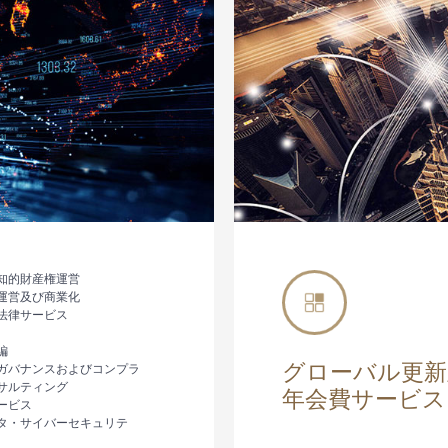
知的財産権運営
運営及び商業化
法律サービス
編
グローバル更新
ガバナンスおよびコンプラ
サルティング
年会費サービス
ービス
タ・サイバーセキュリテ