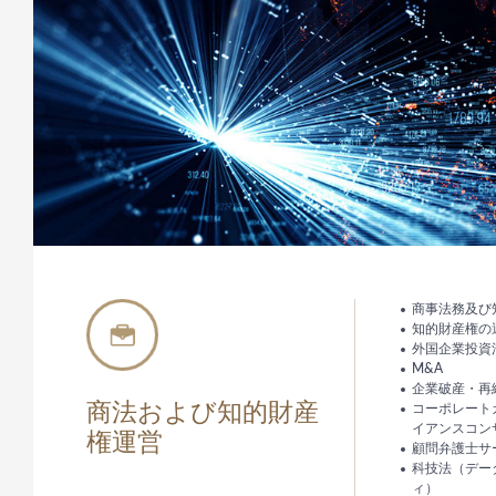
商事法務及び
知的財産権の
外国企業投資
M&A
企業破産・再
商法および知的財産
コーポレート
イアンスコン
権運営
顧問弁護士サ
科技法（デー
ィ）