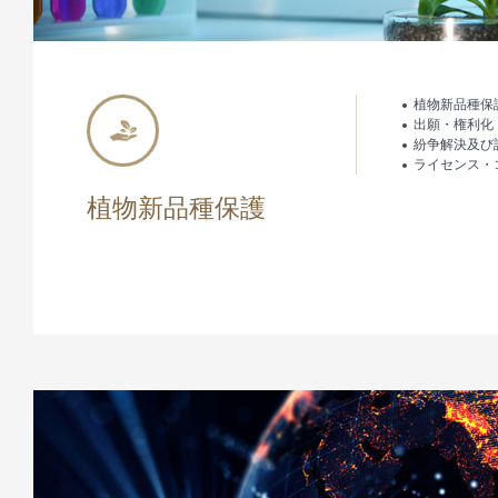
植物新品種保
出願・権利化
紛争解決及び
ライセンス・
植物新品種保護