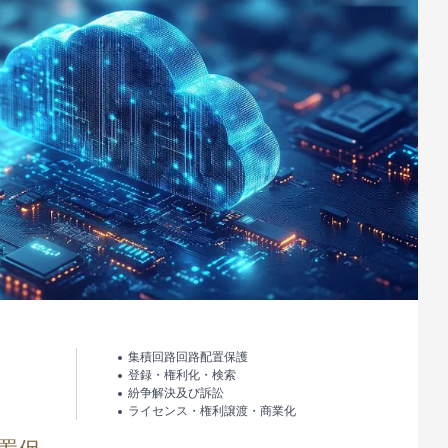
集積回路回路配置保護
登録・権利化・検索
紛争解決及び訴訟
ライセンス・権利譲渡・商業化