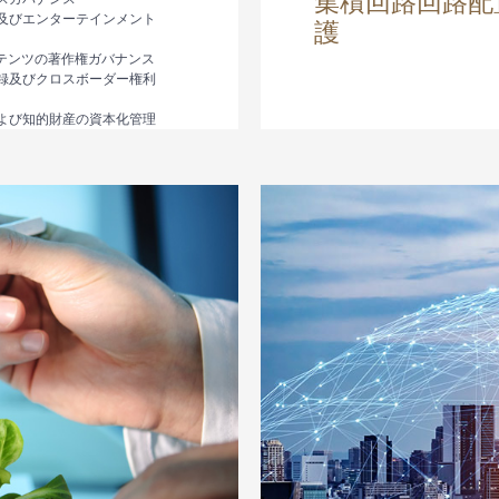
集積回路回路配
及びエンターテインメント
護
ンテンツの著作権ガバナンス
録及びクロスボーダー権利
よび知的財産の資本化管理