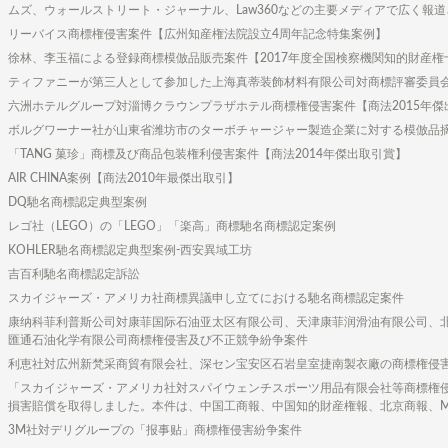
ムズ、ウォールストリート・ジャーナル、Law360などの主要メディアで広く報
リーバイス商標権侵害案件【広州知産権法院設立4周年記念特集案例】
徐林、李玉福による登録商標模倣品販売案件【2017年度全国検察機関知的財産権
ティファニーが第三人として参加した上海真蒂装飾材料有限公司対商標評審委員
六洲ホテルグループ対淄博クラウンプラザホテル商標権侵害案件【商法2015年傑
ボルグワーナー社が山東省潍坊市のターボチャージャー製造企業に対する模倣品
「TANG 菓珍」商標及び商品包装権利侵害案件【商法2014年傑出取引賞】
AIR CHINA案例【商法2010年最傑出取引】
DQ馳名商標認定典型案例
レゴ社（LEGO）の「LEGO」「楽高」商標馳名商標認定案例
KOHLER馳名商標認定典型案例-西安異域工坊
吉百利馳名商標認定訴訟
スカイジャーズ・アメリカ社商標異議申し立てにおける馳名商標認定案件
康纳科菲利普斯公司対康菲国际石油亚太区有限公司、天津康菲润滑油有限公司、
匯通石油化学有限公司商標権侵害及び不正競争紛争案件
利恵社対広州新梵采商貿有限会社、深セン宝安区石岩皇室捷南製衣廠の商標権侵
「スカイジャーズ・アメリカ社対スパイウェンチスポーツ用品有限会社等商標権侵
損害賠償を取得しました。本件は、中国工商報、中国知的財産権報、北京商報、Managing I
3M社対デリグループの「报事贴」商標権侵害紛争案件