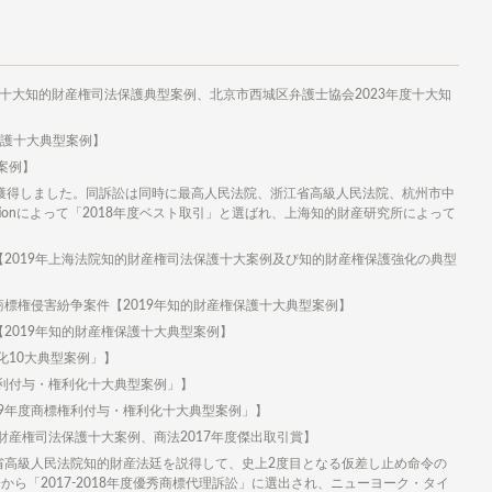
院十大知的財産権司法保護典型案例、北京市西城区弁護士協会2023年度十大知
保護十大典型案例】
案例】
獲得しました。同訴訟は同時に最高人民法院、浙江省高級人民法院、杭州市中
itigationによって「2018年度ベスト取引」と選ばれ、上海知的財産研究所によって
2019年上海法院知的財産権司法保護十大案例及び知的財産権保護強化の典型
標権侵害紛争案件【2019年知的財産権保護十大典型案例】
2019年知的財産権保護十大典型案例】
化10大典型案例」】
権利付与・権利化十大典型案例」】
019年度商標権利付与・権利化十大典型案例」】
財産権司法保護十大案例、商法2017年度傑出取引賞】
省高級人民法院知的財産法廷を説得して、史上2度目となる仮差し止め命令の
ら「2017-2018年度優秀商標代理訴訟」に選出され、ニューヨーク・タイ