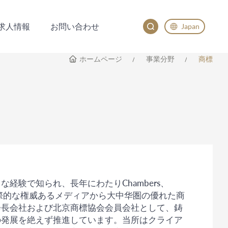
求人情報
お問い合わせ
Japan
求人情報
お問い合わせ
English
ホームページ
事業分野
商標
China
Japan
経験で知られ、長年にわたりChambers、
の国際的な権威あるメディアから大中华圏の優れた商
会長会社および北京商標協会会員会社として、鋳
の発展を絶えず推進しています。当所はクライア