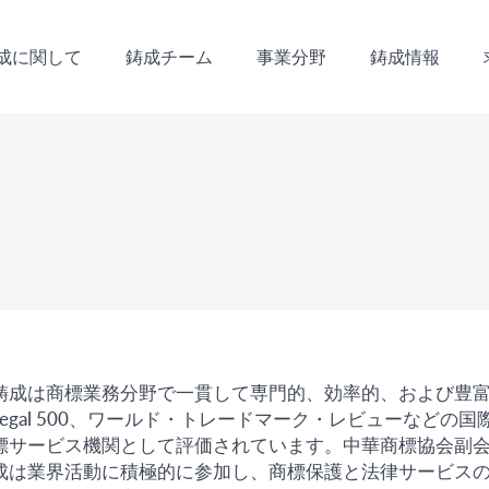
成に関して
鋳成チーム
事業分野
鋳成情報
成に関して
鋳成チーム
事業分野
鋳成情報
鋳成は商標業務分野で一貫して専門的、効率的、および豊富な
Legal 500、ワールド・トレードマーク・レビューなど
標サービス機関として評価されています。中華商標協会副
成は業界活動に積極的に参加し、商標保護と法律サービス