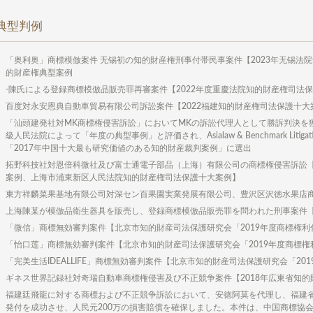
典型判例
「奥利奥」商標模倣案件 无锡初の知的財産権刑事付帯民事案件【2023年无锡法
的財産権典型案例
-陳氏による登録商標模倣品販売罪再審案件【2022年度重慶法院知的財産権司法
百度対永安恩典自動車貿易有限公司訴訟案件【2022福建知的財産権司法保護十大
「汕頭建発社対MK商標権侵害訴訟」においてMKの訴訟代理人として勝訴判決を
級人民法院によって「年度の典型事例」と評価され、Asialaw & Benchmark L
「2017年中国十大最も研究価値のある知的財産裁判案例」に選出
拓野科技社対恩倍科微社及び富士通電子部品（上海）有限公司の商標権侵害訴訟【
案例、上海市浦東新区人民法院知的財産権司法保護十大案例】
東方祥麟菜果基地有限公司対深セン百果園実業発展有限公司、豊沢区沢徳水果店商
上海陳某が模倣品衛生器具を販売し、登録商標模倣品販売罪を問われた刑事案件【
「微信」商標無効審判案件【北京市知的財産司法保護研究会「2019年度商標権利
「怡口莲」商標無効審判案件【北京市知的財産司法保護研究会「2019年度商標
「完美生活IDEALLIFE」商標無効審判案件【北京市知的財産司法保護研究会「2
ギネス世界記録社対奇瑞自動車商標権侵害及び不正競争案件【2018年広東省知的
福建廷飛龍に対する商標および不正競争訴訟において、安徳阿莫を代理し、福建
発付を成功させ、人民元200万の損害賠償を確保しました。本件は、中国商標協会か