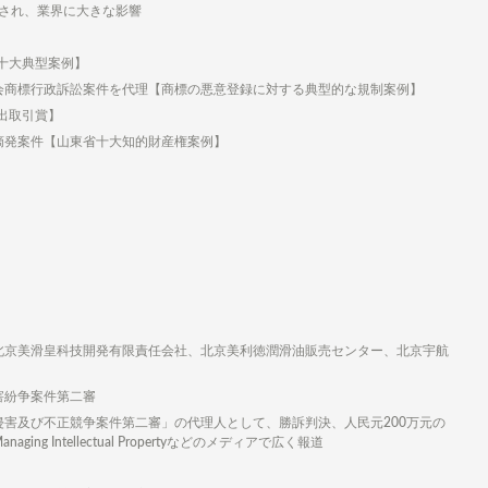
道され、業界に大きな影響
十大典型案例】
会商標行政訴訟案件を代理【商標の悪意登録に対する典型的な規制案例】
出取引賞】
摘発案件【山東省十大知的財産権案例】
北京美滑皇科技開発有限責任会社、北京美利徳潤滑油販売センター、北京宇航
害紛争案件第二審
害及び不正競争案件第二審」の代理人として、勝訴判決、人民元200万元の
ntellectual Propertyなどのメディアで広く報道