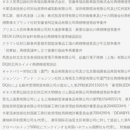
ギネス世界記録社対奇瑞自動車株式会社、安徽奇瑞自動車販売株式会社商標権侵
卡莱流体技術公司対仙居県特威気動有限公司、深圳维斯喷涂有限公司及び広州賀
李広新、德丰杰龙脉（上海）株式投資管理有限公司対曲敬東及びその関連会社商
洲際偉大ブランド社対安徽省同迈食品有限公司商標権侵害紛争案件
ブリタニカ百科事典有限公司対大連新華書店・新蕾出版社の商標権侵害案件
DEUX LUX社対金軒有限会社商標権非侵害確認訴訟
クラフト社対江蘇泰州姜堰市競龍栄養品工場の商標権侵害及び不正競争案件
「优事贴」商標異議申し立て復審行政紛争再審案件
馬貴合対北京京东叁佰陸拾度電子商務有限公司、起鑫行電子商務（上海）有限公司
DQ対広州カイメイ商標権侵害訴訟
キャドバリー対怡口莲（厦門）食品有限責任公司及び北京匯福園食品商貿有限公
ジョンソン・アンド・ジョンソン社対上海視互力商貿有限公司厦門支社商標権侵
DQ社による蘇州雪潤商貿有限公司が提出した第29類第20115021号「暴雪BLIZZA
ギネス世界記録北京社対広州大明聯合ゴム製品有限公司商標権侵害紛争案件
雷允上薬業有限公司による上海御錦堂保健食品有限公司の第9類15640551号、第1
固瑞克明尼蘇達有限公司対国家工商行政管理総局商標評審委員会第20400334号
卡莱流体技術社対国家工商行政管理総局商標評審委員会第7004290号「DEVAB
康纳科菲利普斯公司を代理し、康菲国际石油亚太区有限公司に対して提起した第
グローバルトップ500社にランクインする米国ハネウェル国際社を代理し、対無