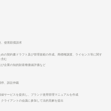
発、侵害賠償請求
ための契約書ドラフト及び管理規範の作成、商標権譲渡、ライセンス等に関す
を含む
及び企業の知的財産権価値評価など
調停、訴訟仲裁
価値サービスを提供し、ブランド使用管理マニュアルを作成
、クライアントの会議に参加して法的見解を提出