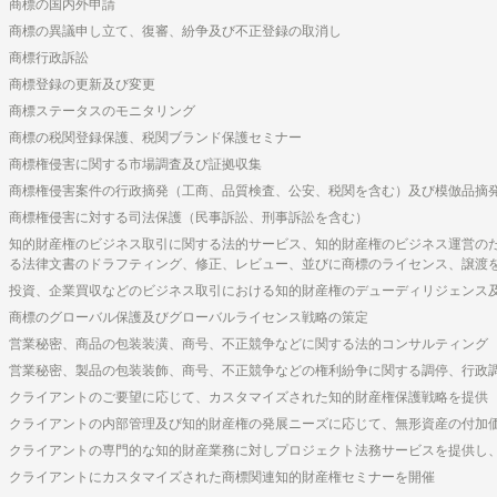
商標の国内外申請
商標の異議申し立て、復審、紛争及び不正登録の取消し
商標行政訴訟
商標登録の更新及び変更
商標ステータスのモニタリング
商標の税関登録保護、税関ブランド保護セミナー
商標権侵害に関する市場調査及び証拠収集
商標権侵害案件の行政摘発（工商、品質検査、公安、税関を含む）及び模倣品摘
商標権侵害に対する司法保護（民事訴訟、刑事訴訟を含む）
知的財産権のビジネス取引に関する法的サービス、知的財産権のビジネス運営の
る法律文書のドラフティング、修正、レビュー、並びに商標のライセンス、譲渡
投資、企業買収などのビジネス取引における知的財産権のデューディリジェンス
商標のグローバル保護及びグローバルライセンス戦略の策定
営業秘密、商品の包装装潢、商号、不正競争などに関する法的コンサルティング
営業秘密、製品の包装装飾、商号、不正競争などの権利紛争に関する調停、行政
クライアントのご要望に応じて、カスタマイズされた知的財産権保護戦略を提供
クライアントの内部管理及び知的財産権の発展ニーズに応じて、無形資産の付加
クライアントの専門的な知的財産業務に対しプロジェクト法務サービスを提供し
クライアントにカスタマイズされた商標関連知的財産権セミナーを開催