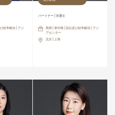
パートナー | 弁護士
及び紛争解決 | アジ
商標 | 著作権 | 訴訟及び紛争解決 | アジ
アセンター
北京 | 上海