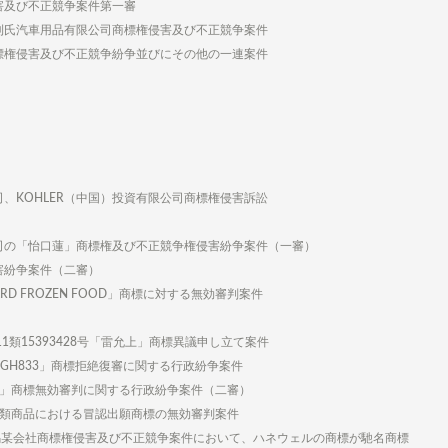
害及び不正競争案件第一審
利氏汽車用品有限公司商標権侵害及び不正競争案件
標権侵害及び不正競争紛争並びにその他の一連案件
、KOHLER（中国）投資有限公司商標権侵害訴訟
司の「怡口蓮」商標権及び不正競争権侵害紛争案件（一審）
害紛争案件（二審）
RD FROZEN FOOD」商標に対する無効審判案件
1類15393428号「雷允上」商標異議申し立て案件
「GH833」商標拒絶復審に関する行政紛争案件
YS」商標無効審判に関する行政紛争案件（二審）
4類商品における冒認出願商標の無効審判案件
錫某会社商標権侵害及び不正競争案件において、ハネウェルの商標が馳名商標