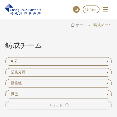
Japan
ホームページ
鋳成チーム
English
China
Japan
鋳成チーム
한국어
Deutsch
A-Z
業務分野
勤務地
職位
リセット