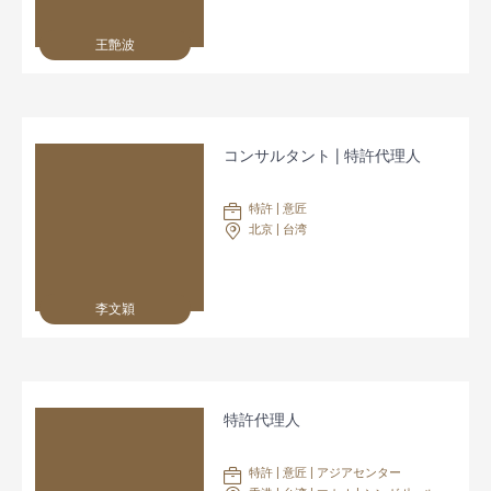
王艶波
コンサルタント | 特許代理人
特許 | 意匠
北京 | 台湾
李文穎
特許代理人
特許 | 意匠 | アジアセンター