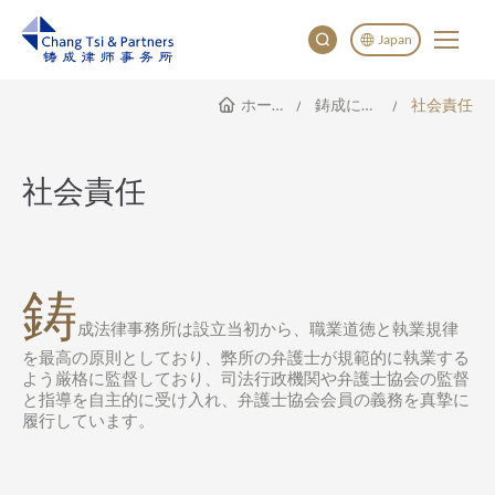
Japan
ホームページ
鋳成に関して
社会責任
English
China
Japan
社会責任
鋳
成法律事務所は設立当初から、職業道徳と執業規律
を最高の原則としており、弊所の弁護士が規範的に執業する
よう厳格に監督しており、司法行政機関や弁護士協会の監督
と指導を自主的に受け入れ、弁護士協会会員の義務を真摯に
履行しています。