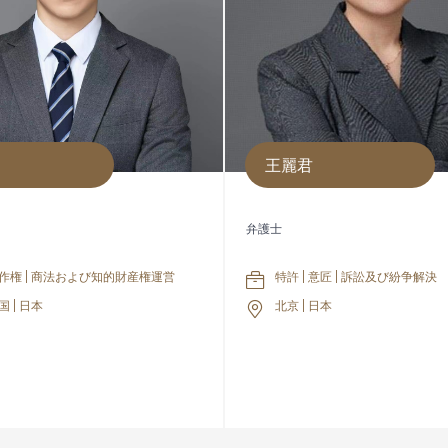
王麗君
弁護士
 著作権 | 商法および知的財産権運営
特許 | 意匠 | 訴訟及び紛争解決
国 | 日本
北京 | 日本