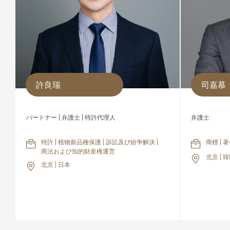
許良瑞
司嘉慕
パートナー | 弁護士 | 特許代理人
弁護士
特許 | 植物新品種保護 | 訴訟及び紛争解決 |
商標 |
商法および知的財産権運営
北京 | 韓
北京 | 日本