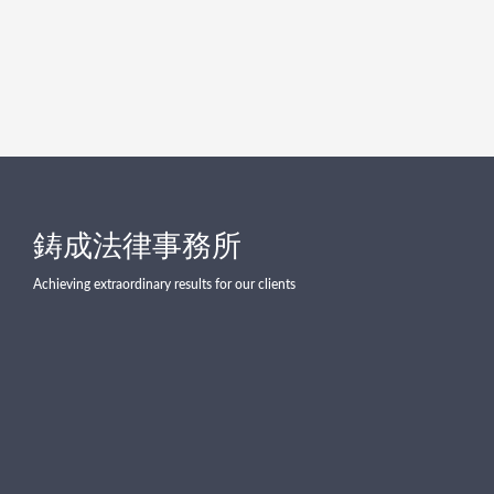
鋳成法律事務所
Achieving extraordinary results for our clients