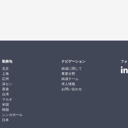
勤務地
ナビゲーション
フォ
北京
鋳成に関して
上海
事業分野
広州
鋳成チーム
深セン
求人情報
香港
お問い合わせ
台湾
マカオ
米国
韓国
シンガポール
日本