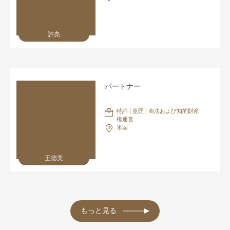
許亮
パートナー
特許 | 意匠 | 商法および知的財産
権運営
米国
王德美
もっと見る