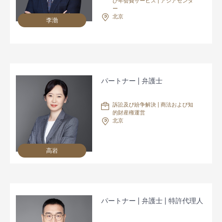
び年会費サービス | アジアセンタ
ー
北京
李渤
パートナー | 弁護士
訴訟及び紛争解決 | 商法および知
的財産権運営
北京
高岩
パートナー | 弁護士 | 特許代理人