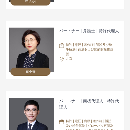
申会娟
パートナー | 弁護士 | 特許代理人
特許 | 意匠 | 著作権 | 訴訟及び紛
争解決 | 商法および知的財産権運
営
北京
屈小春
パートナー | 商標代理人 | 特許代
理人
特許 | 意匠 | 商標 | 著作権 | 訴訟
及び紛争解決 | グローバル更新及