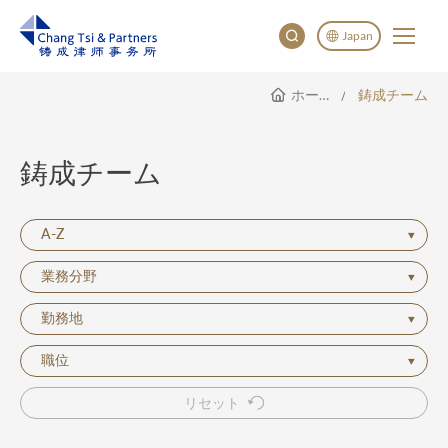
Japan
ホームページ
鋳成チーム
English
China
Japan
鋳成チーム
A-Z
業務分野
勤務地
職位
リセット