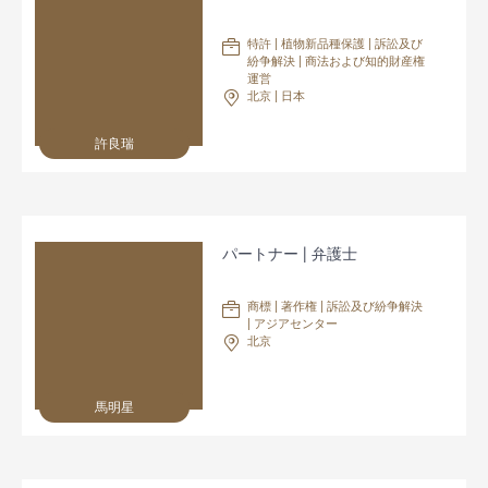
特許 | 植物新品種保護 | 訴訟及び
紛争解決 | 商法および知的財産権
運営
北京 | 日本
許良瑞
パートナー | 弁護士
商標 | 著作権 | 訴訟及び紛争解決
| アジアセンター
北京
馬明星