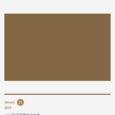
January
25
2019
バリ島経営陣年次会合