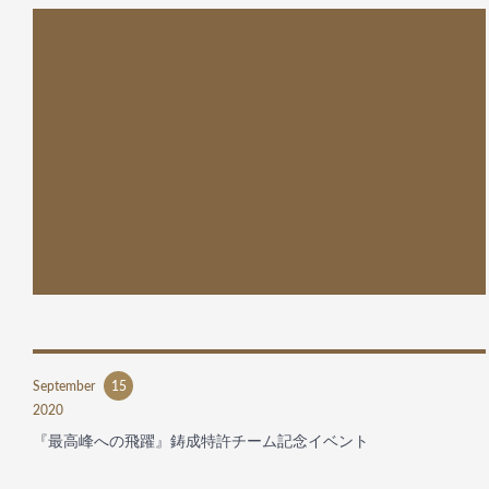
September
15
2020
『最高峰への飛躍』鋳成特許チーム記念イベント