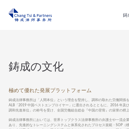
鋳
鋳
鋳成の文化
極めて優れた発展プラットフォーム
鋳成法律事務所は「人間本位」という理念を堅持し、調和の取れた労働関係
ALB「2019 中国ベストエンプロイヤー」に選出されるとともに、2016 年及
調和先進単位」の称号を受け、全国労働組合総会『中国の背骨』の栄誉の榜
鋳成法律事務所においては、世界トップクラス法律事務所の弁護士や一流企
あり、先進的なトレーニングシステムと体系化されたプロセス規範・SOP（