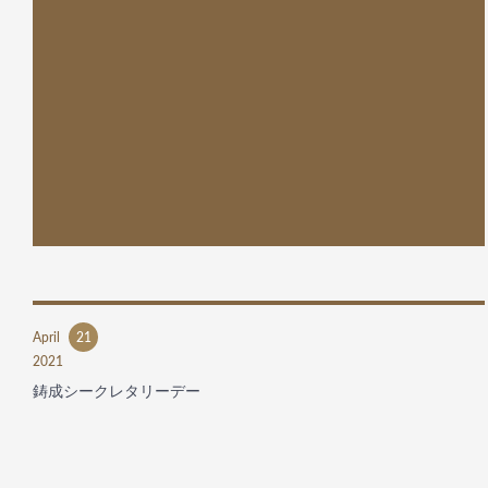
April
21
2021
鋳成シークレタリーデー