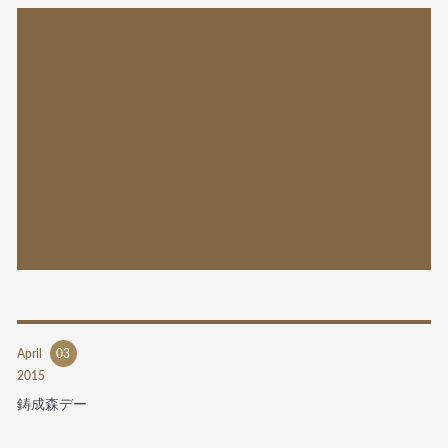
April
03
2015
鋳成森デー