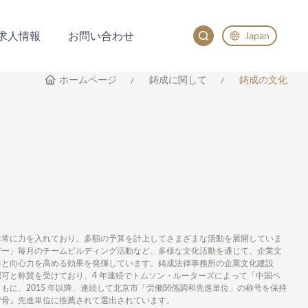
求人情報
お問い合わせ
Japan
求人情報
お問い合わせ
English
ホームページ
鋳成に関して
鋳成の文化
China
Japan
한국어
Deutsch
非常に力を入れており、多額の予算を計上してさまざまな活動を展開していま
デー」毎月のチームビルディング活動など、多様な文化活動を通じて、企業文
力と向心力を高める効果を発揮しています。鋳成法律事務所の企業文化建設
可と称賛を受けており、4 年連続でトムソン・ルーターズによって「中国ベ
もに、2015 年以降、連続して北京市「労働関係調和先進単位」の称号を保持
背骨』先進単位に推薦されて選出されています。