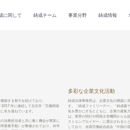
成に関して
鋳成チーム
事業分野
鋳成情報
成に関して
鋳成チーム
事業分野
鋳成情報
多彩な企業文化活動
を構築する努力を続けており、
鋳成法律事務所は、企業文化の構築に
び 2017 年に連続して北京市「労働関係
す。「鋳成ファミリーデー」「鋳成森
上に名を連ねています。
化を豊かにするとともに、企業の凝集
は、業界の同行や関係主管機関からも認
業の法務担当者と共に働く機会が豊富に
ストエンプロイヤー」に選出されるとと
標準業務手順）が整備されており、科学
しており、全国労働組合総会『中国の