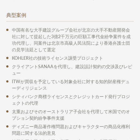
典型案例
中国有名な大手建設グループ会社が北京の大手不動産開発会
社に対して提起した3億2千万元の巨額工事代金紛争案件を成
功代理し、同案件は北京市高級人民法院により香港弁護士団
の見学法廷として選定
KOHLER社の技術ライセンス譲受プロジェクト
クライアントSANAAを代理し、建設設計契約の交渉及びレビ
ュー
ITWが買収を予定している対象会社に対する知的財産権デュ
ーディリジェンス
シティバンク商標ライセンスとクレジットカード発行プロジ
ェクトの代理
太重およびそのオーストラリア子会社を代理して米国でのオ
プション契約紛争事件支援
ディズニー商品著作権問題およびキャラクターの商品化権利
問題に関する法的意見