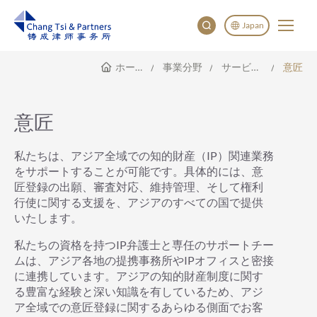
Japan
ホームページ
事業分野
サービス範囲
意匠
English
China
Japan
意匠
한국어
Deutsch
私たちは、アジア全域での知的財産（IP）関連業務
をサポートすることが可能です。具体的には、意
匠登録の出願、審査対応、維持管理、そして権利
行使に関する支援を、アジアのすべての国で提供
いたします。
私たちの資格を持つIP弁護士と専任のサポートチー
ムは、アジア各地の提携事務所やIPオフィスと密接
に連携しています。アジアの知的財産制度に関す
る豊富な経験と深い知識を有しているため、アジ
ア全域での意匠登録に関するあらゆる側面でお客