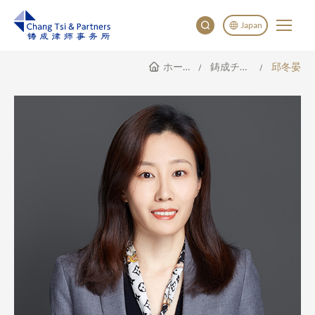
Japan
ホームページ
鋳成チーム
邱冬晏
English
China
Japan