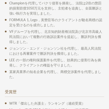
Championを代理してパクリ侵害を摘発し、法院は2倍の懲罰
的損害賠償1050万元を支持し、主犯者を追責し、全面勝訴と
強い執行力を実現しました。
FORMULA 1, Lego，美赞臣等のクライアントが馳名商標の認
定を受けるのを成功しました。
VFグループを代理し、北京知的財産権法院及び北京市高級人
民法院において複数の行政訴訟案件を提起し、勝訴判決を獲
得しました。
ジョンソン・エンド・ジョンソン社を代理し、最高人民法院
における再審案件で勝訴判決を獲得しました。
LEE の一部の権利保護案件を代理し、効果的に侵害行為を摘
発し、クライアントの権益を守りました。
某家具業界の知名企業を代理し、商標交渉案件を代理しまし
た。
受賞歴
WTR「傑出した弁護士」ランキング（連続受賞）