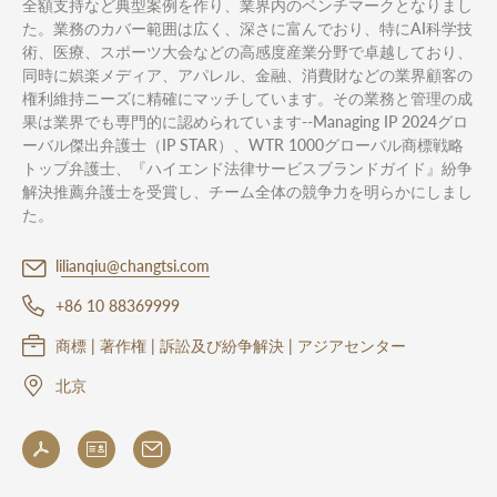
全額支持など典型案例を作り、業界内のベンチマークとなりまし
た。業務のカバー範囲は広く、深さに富んでおり、特にAI科学技
術、医療、スポーツ大会などの高感度産業分野で卓越しており、
同時に娯楽メディア、アパレル、金融、消費財などの業界顧客の
権利維持ニーズに精確にマッチしています。その業務と管理の成
果は業界でも専門的に認められています--Managing IP 2024グロ
ーバル傑出弁護士（IP STAR）、WTR 1000グローバル商標戦略
トップ弁護士、『ハイエンド法律サービスブランドガイド』紛争
解決推薦弁護士を受賞し、チーム全体の競争力を明らかにしまし
た。
lilianqiu@changtsi.com
+86 10 88369999
商標 | 著作権 | 訴訟及び紛争解決 | アジアセンター
北京