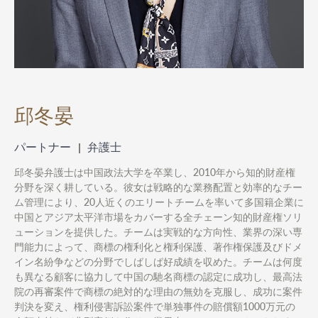
邱冬晏
パートナー
弁護士
邱冬晏弁護士は中国政法大学を卒業し、2010年から知的財産権
分野を深く耕している。彼女は戦略的な業務配置と効率的なチー
ム管理により、20人近くのエリートチームを率いて多国籍企業に
中国とアジア太平洋市場をカバーする全チェーン知的財産権ソリ
ューションを提供した。チームは実戦的な方向性、業界の深い専
門能力によって、商標の権利化と権利保護、著作権保護及びドメ
イン名紛争などの分野でしばしば好成績を収めた。チームは何度
も異なる顧客に協力して中国の馳名商標の認定に成功し、最高法
院の再審案件で商標の絶対的な理由の無効を克服し、成功に案件
判決を変え、権利侵害訴訟案件で単独事件の賠償額1000万元の