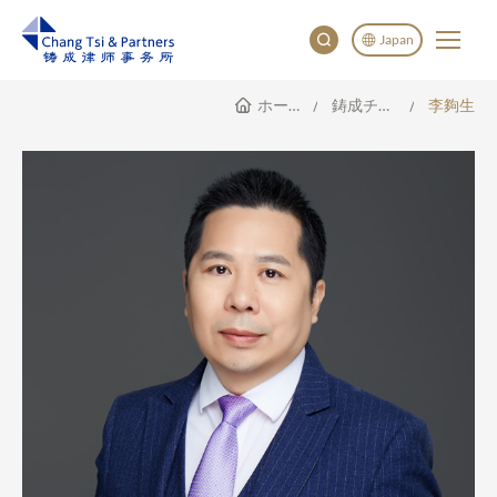
Japan
ホームページ
鋳成チーム
李夠生
English
China
Japan