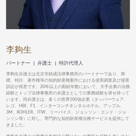
李夠生
パートナー
弁護士
特許代理人
李夠生弁護士は北京市鋳成法律事務所のパートナーであり、商
標、特許、著作権等の知的財産権案件における侵害調査及び侵害
訴訟が得意です。20年以上の勤続年数において、大手企業の法務
経験とトップ法律事務所の弁護士としての業務経験を併せ持って
います。同弁護士は、多くの世界500強企業（タッパーウェア、
レゴ、HBI、F1、インターコンチネンタルホテル、アップル、
3M、KOHLER、ITW、リーバイス、ジョンソン・エンド・ジョ
ンソン等）に対し、専門的な知的財産権法務サービスを提供して
きました。