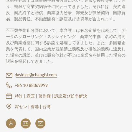
李夠生弁護士は商事紛争解決分野において豊富な経験を有してお
り、複雑な商業契約紛争に関わってきました。それには、契約違
反、契約終了と賠償、商業協力紛争、卸売及び供給契約、国際貿
易、製品責任、不動産開発・譲渡及び賃貸等が含まれます。
不正競争防止分野において、李弁護士は有名企業を代表して、デ
ータのクローリング・スクレイピング、商業的中傷、名称の混同
及び商業道徳に関する訴訟を処理してきました。また、多国籍企
業を代表して、国内企業が競業禁止義務及び排他的義務に違反し
た場合の訴訟、並びに競合他社が不当に企業名を使用した場合の
訴訟を提起してきました。
davidlee@changtsi.com
+86 10 88369999
特許 | 意匠 | 著作権 | 訴訟及び紛争解決
深セン | 香港 | 台湾