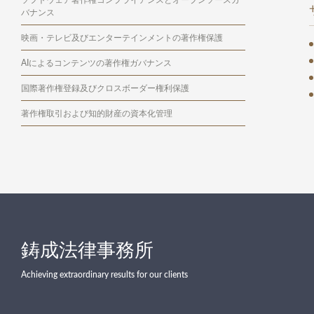
バナンス
映画・テレビ及びエンターテインメントの著作権保護
AIによるコンテンツの著作権ガバナンス
国際著作権登録及びクロスボーダー権利保護
著作権取引および知的財産の資本化管理
鋳成法律事務所
Achieving extraordinary results for our clients