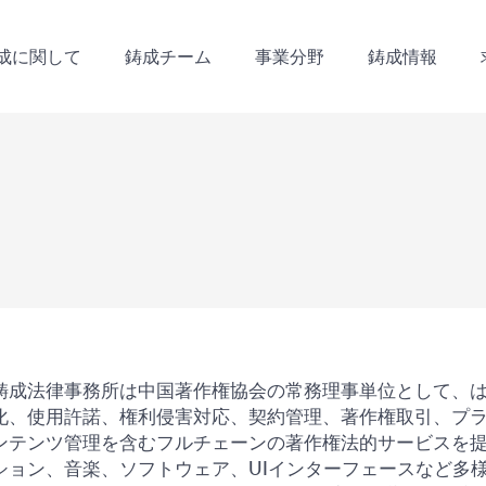
成に関して
鋳成チーム
事業分野
鋳成情報
成に関して
鋳成チーム
事業分野
鋳成情報
鋳成法律事務所は中国著作権協会の常務理事単位として、
化、使用許諾、権利侵害対応、契約管理、著作権取引、プ
ンテンツ管理を含むフルチェーンの著作権法的サービスを
ション、音楽、ソフトウェア、UIインターフェースなど多