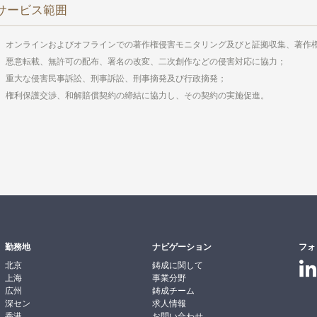
サービス範囲
オンラインおよびオフラインでの著作権侵害モニタリング及びと証拠収集、著作
悪意転載、無許可の配布、署名の改変、二次創作などの侵害対応に協力；
重大な侵害民事訴訟、刑事訴訟、刑事摘発及び行政摘発；
権利保護交渉、和解賠償契約の締結に協力し、その契約の実施促進。
勤務地
ナビゲーション
フォ
北京
鋳成に関して
上海
事業分野
広州
鋳成チーム
深セン
求人情報
香港
お問い合わせ