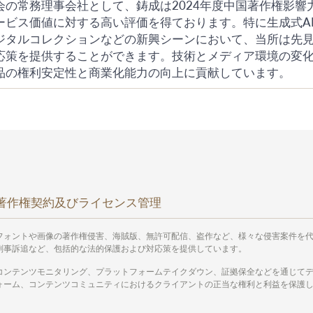
会の常務理事会社として、鋳成は2024年度中国著作権影
ービス価値に対する高い評価を得ております。特に生成式AI
ジタルコレクションなどの新興シーンにおいて、当所は先
応策を提供することができます。技術とメディア環境の変
品の権利安定性と商業化能力の向上に貢献しています。
著作権契約及びライセンス管理
フォントや画像の著作権侵害、海賊版、無許可配信、盗作など、様々な侵害案件を
刑事訴追など、包括的な法的保護および対応策を提供しています。
コンテンツモニタリング、プラットフォームテイクダウン、証拠保全などを通じて
ォーム、コンテンツコミュニティにおけるクライアントの正当な権利と利益を保護