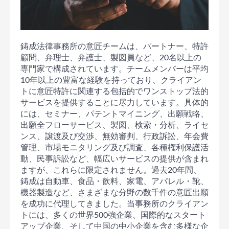
鋳成法律事務所の意匠チームは、パートナー、特許
顧問、弁理士、弁護士、製図員など、20名以上の
専門家で構成されています。チームメンバーは平均
10年以上の豊富な経験を持っており、クライアン
トに意匠特許に関連する包括的でワンストップ法的
サービスを提供することに尽力しています。具体的
には、セミナー、パテントマイニング、出願戦略、
出願全フローサービス、製図、検索・分析、ライセ
ンス、譲渡及び交渉、無効審判、行政訴訟、年会費
管理、市場モニタリング及び調査、各種権利保護活
動、民事訴訟など、幅広いサービスの提供が含まれ
ますが、これらに限定されません。過去20年間、
鋳成は自動車、食品・飲料、家電、アパレル・靴、
機器製造など、さまざまな分野の数千件の意匠出願
を成功に代理してきました。当事務所のクライアン
トには、多くの世界500強企業、国際的なスタート
アップ企業、そして中国の中小企業を含む多様な企