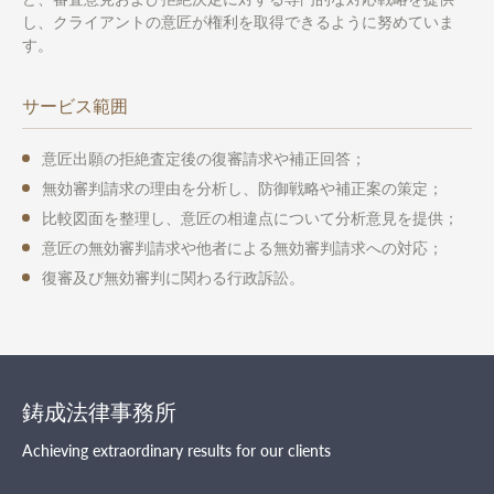
し、クライアントの意匠が権利を取得できるように努めていま
す。
サービス範囲
意匠出願の拒絶査定後の復審請求や補正回答；
無効審判請求の理由を分析し、防御戦略や補正案の策定；
比較図面を整理し、意匠の相違点について分析意見を提供；
意匠の無効審判請求や他者による無効審判請求への対応；
復審及び無効審判に関わる行政訴訟。
鋳成法律事務所
Achieving extraordinary results for our clients