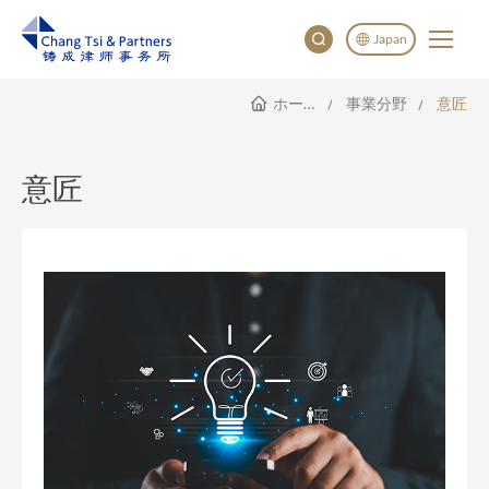
Japan
ホームページ
事業分野
意匠
English
China
Japan
意匠