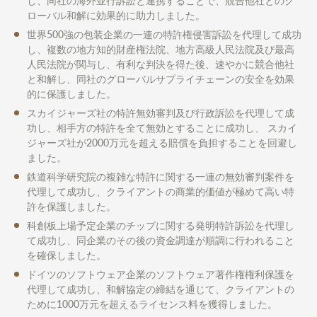
し、同社の海外並行訴訟と連携することで、競合他社とのグ
ローバル和解に効果的に助力しました。
世界500強の包装企業の一連の特許権侵害訴訟を代理して成功
し、複数の地方知的財産権法院、地方高級人民法院及び最高
人民法院が関与し、有利な判決を得た後、速やかに競合他社
と和解し、同社のグローバルサプライチェーンの安全を効果
的に保護しました。
スカイジャーズ社の特許無効審判及び行政訴訟を代理して成
功し、相手方の特許を全て無効とすることに成功し、 スカイ
ジャーズ社が2000万元を超える賠償を負担することを回避し
ました。
鉄道科学研究院の複雑な特許に関する一連の無効審判案件を
代理して成功し、クライアントの商業的価値が極めて高い特
許を保護しました。
科創板上場予定企業のチップに関する発明特許訴訟を代理し
て成功し、同企業のその後の資金調達が順調に行われること
を確保しました。
ドイツのソフトウェア企業のソフトウェア著作権権利保護を
代理して成功し、和解協定の締結を通じて、クライアントの
ために1000万元を超えるライセンス料を獲得しました。