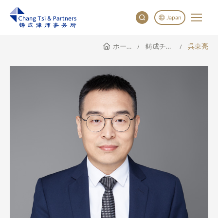
Japan
ホームページ
鋳成チーム
呉東亮
English
China
Japan
한국어
Deutsch