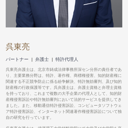
呉東亮
パートナー
弁護士
特許代理人
呉東亮弁護士は、北京市鋳成法律事務所深セン分所の責任者であ
り、主要業務分野は、特許、著作権、商標権侵害、知的財産権に
関連する不正競争防止に係る紛争解決、特許無効審判、及び知的
財産権の行政保護等です。呉弁護士は、弁護士資格と弁理士資格
を持っており、これまで複数の大手企業の代理人として、知的財
産権侵害訴訟や特許無効審判において法的サービスを提供してき
ました。また、移動通信特許侵害訴訟、コンピュータソフトウェ
ア特許侵害訴訟、インターネット関連著作権侵害訴訟について独
自の研究を行っています。