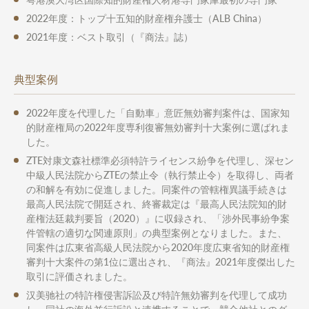
2022年度：トップ十五知的財産権弁護士（ALB China）
2021年度：ベスト取引（『商法』誌）
典型案例
2022年度を代理した「自動車」意匠無効審判案件は、国家知
的財産権局の2022年度専利復審無効審判十大案例に選ばれま
した。
ZTE対康文森社標準必須特許ライセンス紛争を代理し、深セン
中級人民法院からZTEの禁止令（執行禁止令）を取得し、両者
の和解を有効に促進しました。同案件の管轄権異議手続きは
最高人民法院で開廷され、終審裁定は『最高人民法院知的財
産権法廷裁判要旨（2020）』に収録され、「涉外民事紛争案
件管轄の適切な関連原則」の典型案例となりました。また、
同案件は広東省高級人民法院から2020年度広東省知的財産権
審判十大案件の第1位に選出され、『商法』2021年度傑出した
取引に評価されました。
汉美驰社の特許権侵害訴訟及び特許無効審判を代理して成功