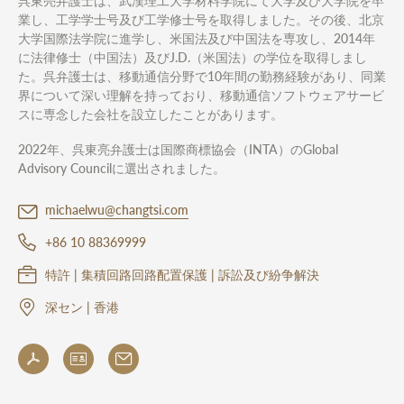
呉東亮弁護士は、武漢理工大学材料学院にて大学及び大学院を卒
業し、工学学士号及び工学修士号を取得しました。その後、北京
大学国際法学院に進学し、米国法及び中国法を専攻し、2014年
に法律修士（中国法）及びJ.D.（米国法）の学位を取得しまし
た。呉弁護士は、移動通信分野で10年間の勤務経験があり、同業
界について深い理解を持っており、移動通信ソフトウェアサービ
スに専念した会社を設立したことがあります。
2022年、呉東亮弁護士は国際商標協会（INTA）のGlobal
Advisory Councilに選出されました。
michaelwu@changtsi.com
+86 10 88369999
特許 | 集積回路回路配置保護 | 訴訟及び紛争解決
深セン | 香港