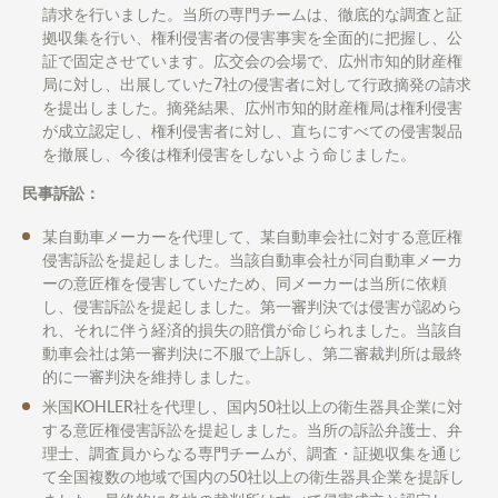
請求を行いました。当所の専門チームは、徹底的な調査と証
拠収集を行い、権利侵害者の侵害事実を全面的に把握し、公
証で固定させています。広交会の会場で、広州市知的財産権
局に対し、出展していた7社の侵害者に対して行政摘発の請求
を提出しました。摘発結果、広州市知的財産権局は権利侵害
が成立認定し、権利侵害者に対し、直ちにすべての侵害製品
を撤展し、今後は権利侵害をしないよう命じました。
民事訴訟：
某自動車メーカーを代理して、某自動車会社に対する意匠権
侵害訴訟を提起しました。当該自動車会社が同自動車メーカ
ーの意匠権を侵害していたため、同メーカーは当所に依頼
し、侵害訴訟を提起しました。第一審判決では侵害が認めら
れ、それに伴う経済的損失の賠償が命じられました。当該自
動車会社は第一審判決に不服で上訴し、第二審裁判所は最終
的に一審判決を維持しました。
米国KOHLER社を代理し、国内50社以上の衛生器具企業に対
する意匠権侵害訴訟を提起しました。当所の訴訟弁護士、弁
理士、調査員からなる専門チームが、調査・証拠収集を通じ
て全国複数の地域で国内の50社以上の衛生器具企業を提訴し