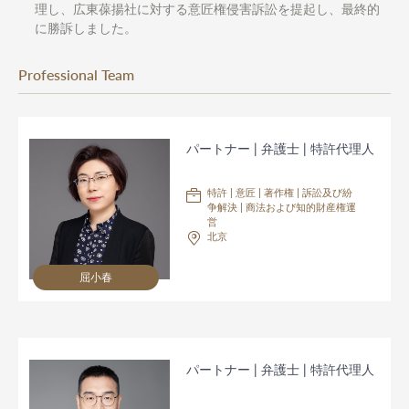
理し、広東葆揚社に対する意匠権侵害訴訟を提起し、最終的
に勝訴しました。
Professional Team
パートナー | 弁護士 | 特許代理人
特許 | 意匠 | 著作権 | 訴訟及び紛
争解決 | 商法および知的財産権運
営
北京
屈小春
パートナー | 弁護士 | 特許代理人