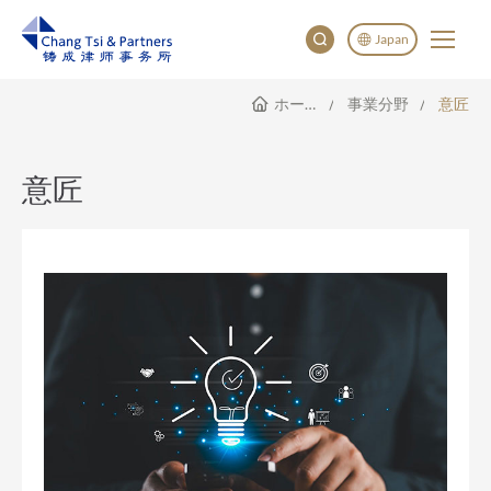
Japan
ホームページ
事業分野
意匠
English
China
Japan
意匠