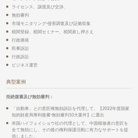
ライセンス、譲渡及び交渉、
無効審判
市場モニタリングꞏ侵害調査及び証拠収集
税関登録、税関セミナー、税関差し押さえ
行政摘発
民事訴訟
行政訴訟
ビジネス運営
典型案例
拒絶復審及び無効審判：
「自動車」との意匠権無効訴訟を代理して、【2022年度国家
知的財産局專利復審ꞏ無効審判10大案件】に選出
米国ハイフェイショウ社の代理として、中国模倣者の意匠を
全て無効にし、その後の権利保護活動に有力なサポートを提
供しました。