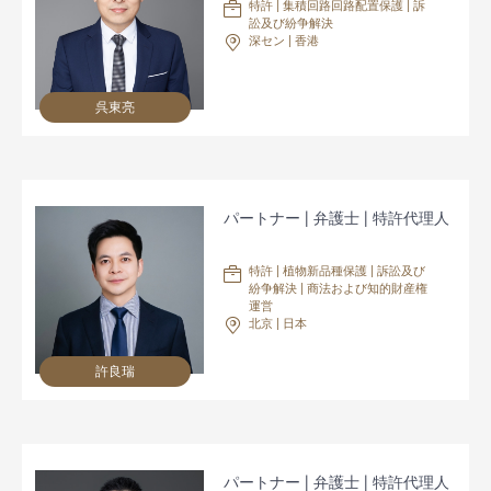
特許 | 集積回路回路配置保護 | 訴
訟及び紛争解決
深セン | 香港
呉東亮
パートナー | 弁護士 | 特許代理人
特許 | 植物新品種保護 | 訴訟及び
紛争解決 | 商法および知的財産権
運営
北京 | 日本
許良瑞
パートナー | 弁護士 | 特許代理人