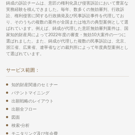
鋳成の訴訟チームは、意匠の権利化及び侵害訴訟において豊富な
実務経験を積んできました。毎年、数多くの無効審判、行政訴
訟、権利侵害に関する行政摘発及び民事訴訟事件を代理してお
り、そのうちの複数の案件が全国または地方の典型案例として選
ばれています。例えば、鋳成が代理した意匠無効審判案件は、国
家知的財産局によって2022年度の審査・無効10大案件の一つに
選ばれました。また、鋳成が代理した複数の民事訴訟は、北京、
浙江省、広東省、遼寧省などの裁判所によって年度典型案例とし
て選ばれています。
サービス範囲：
知的財産関連のセミナー
パテントマイニング
出願戦略のレイアウト
出願全フロー
図面
検索ꞏ分析
モニタリング及び年会費