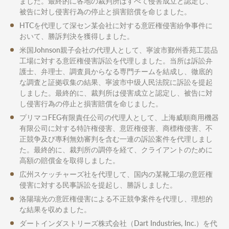
ました。最終的に各地の裁判所はすべて侵害成立と認定し、
被告に対し侵害行為の停止と損害賠償を命じました。
HTCを代理して深セン某会社に対する意匠権侵害紛争事件に
おいて、勝訴判決を獲得しました。
米国Johnson親子会社の代理人として、寧波市鄞州香苑工芸品
工場に対する意匠権侵害訴訟を代理しました。当所は訴訟弁
護士、弁理士、調査員からなる専門チームを結成し、徹底的
な調査と証拠収集の結果、寧波市中级人民法院に訴訟を提起
しました。最終的に、裁判所は侵害成立と認定し、被告に対
し侵害行為の停止と損害賠償を命じました。
プリマコFEG有限責任公司の代理人として、上海威順商用機器
有限公司に対する特許権侵害、意匠権侵害、商標権侵害、不
正競争及び專利無効審判を含む一連の訴訟案件を代理しまし
た。最終的に、裁判所の調停を経て、クライアントのために
高額の賠償金を取得しました。
広州スケッチャーズ社を代理して、国内の某靴工場の意匠権
侵害に対する民事訴訟を提起し、勝訴しました。
洛陽瑞光の意匠権侵害による不正競争案件を代理し、理想的
な結果を収めました。
ダートインダストリーズ株式会社（Dart Industries, Inc.）を代