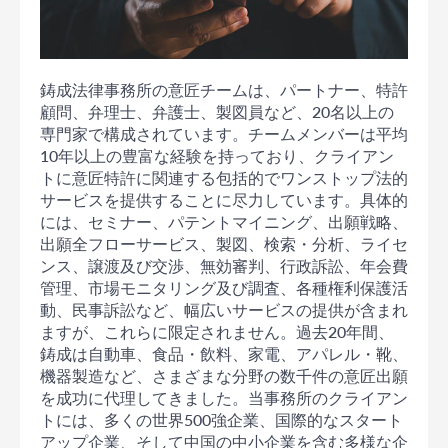
鋳成法律事務所の意匠チームは、パートナー、特許
顧問、弁理士、弁護士、製図員など、20名以上の
専門家で構成されています。チームメンバーは平均
10年以上の豊富な経験を持っており、クライアン
トに意匠特許に関連する包括的でワンストップ法的
サービスを提供することに尽力しています。具体的
には、セミナー、パテントマイニング、出願戦略、
出願全フローサービス、製図、検索・分析、ライセ
ンス、譲渡及び交渉、無効審判、行政訴訟、年会費
管理、市場モニタリング及び調査、各種権利保護活
動、民事訴訟など、幅広いサービスの提供が含まれ
ますが、これらに限定されません。過去20年間、
鋳成は自動車、食品・飲料、家電、アパレル・靴、
機器製造など、さまざまな分野の数千件の意匠出願
を成功に代理してきました。当事務所のクライアン
トには、多くの世界500強企業、国際的なスタート
アップ企業、そして中国の中小企業を含む多様な企