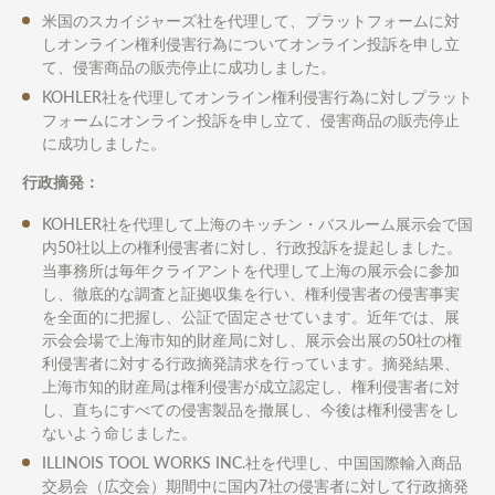
米国のスカイジャーズ社を代理して、プラットフォームに対
しオンライン権利侵害行為についてオンライン投訴を申し立
て、侵害商品の販売停止に成功しました。
KOHLER社を代理してオンライン権利侵害行為に対しプラット
フォームにオンライン投訴を申し立て、侵害商品の販売停止
に成功しました。
行政摘発：
KOHLER社を代理して上海のキッチン・バスルーム展示会で国
内50社以上の権利侵害者に対し、行政投訴を提起しました。
当事務所は毎年クライアントを代理して上海の展示会に参加
し、徹底的な調査と証拠収集を行い、権利侵害者の侵害事実
を全面的に把握し、公証で固定させています。近年では、展
示会会場で上海市知的財産局に対し、展示会出展の50社の権
利侵害者に対する行政摘発請求を行っています。摘発結果、
上海市知的財産局は権利侵害が成立認定し、権利侵害者に対
し、直ちにすべての侵害製品を撤展し、今後は権利侵害をし
ないよう命じました。
ILLINOIS TOOL WORKS INC.社を代理し、中国国際輸入商品
交易会（広交会）期間中に国内7社の侵害者に対して行政摘発