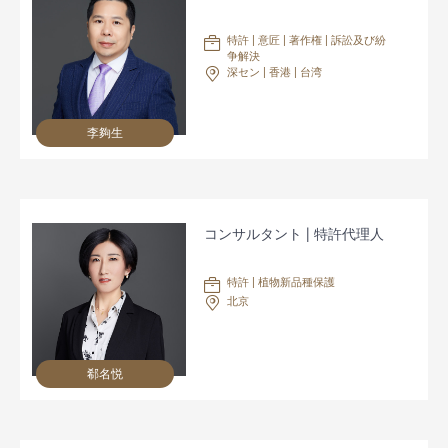
特許 | 意匠 | 著作権 | 訴訟及び紛
争解決
深セン | 香港 | 台湾
李夠生
コンサルタント | 特許代理人
特許 | 植物新品種保護
北京
郗名悦