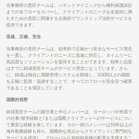
当事務所の意匠チームは、パテントマイニングから権利保護訴訟
までの全フローをカバーし、クライアントのニーズを全面的に満
たすための意匠に関連する全面的でワンストップ法的サービスを
提供できます。
迅速、正確、安全
当事務所の意匠チームは、効率的で正確かつ安全なサービス理念
を一貫し、クライアントのニーズに迅速に対応し、タイムリーに
高品質なソリューションを提供することができます。効率と品質
はすでに鋳成意匠チームのサービス理念になっています。さら
に、鋳成は独自に期限管理システムを開発し、3,000以上の期限
を正確に監視・追跡することで、すべてのフローが安全且つ確実
であることを保証しています。
国際的視野
鋳成意匠チームの責任者と中心メンバーは、ヨーロッパや米国で
の仕事/留学経験と/または国際クライアントへのサービスについ
て豊富な経験を有しています。その一部のメンバーは10年以上の
海外勤務経験も持ち、国際的な視点からクライアントに専門的な
サービスを提供し、グローバルな知的財産権の配置を支援するこ