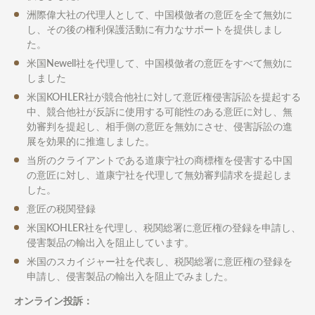
洲際偉大社の代理人として、中国模倣者の意匠を全て無効に
し、その後の権利保護活動に有力なサポートを提供しまし
た。
米国Newell社を代理して、中国模倣者の意匠をすべて無効に
しました
米国KOHLER社が競合他社に対して意匠権侵害訴訟を提起する
中、競合他社が反訴に使用する可能性のある意匠に対し、無
効審判を提起し、相手側の意匠を無効にさせ、侵害訴訟の進
展を効果的に推進しました。
当所のクライアントである道康宁社の商標権を侵害する中国
の意匠に対し、道康宁社を代理して無効審判請求を提起しま
した。
意匠の税関登録
米国KOHLER社を代理し、税関総署に意匠権の登録を申請し、
侵害製品の輸出入を阻止しています。
米国のスカイジャー社を代表し、税関総署に意匠権の登録を
申請し、侵害製品の輸出入を阻止でみました。
オンライン投訴：