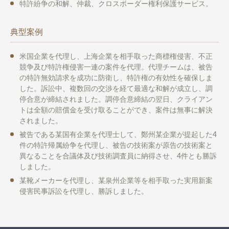
特許紛争の和解、仲裁、クロスボーダー権利保護サービス。
典型案例
米国企業を代理し、上海企業を相手取った商標権侵害、不正
競争及び特許権侵害一連の案件を代理。代理チームは、被告
の特許無効請求を成功に防衛し、特許権の有効性を確保しま
した。訴訟中、複数回の交渉を経て最適な和解が成立し、調
停合意が締結されました。調停合意締結の翌日、クライアン
トは全額の賠償金を受け取ることができ、案件は無事に解決
されました。
被告である某国有企業を代理士して、鄭州某企業が提起した4
件の特許帰属紛争を代理し、被告の技術案が原告の技術案と
異なることを合議体及び技術調査員に納得させ、4件とも勝訴
しました。
某靴メーカーを代理し、某泉州企業等を相手取った実用新案
侵害民事訴訟を代理し、勝訴しました。