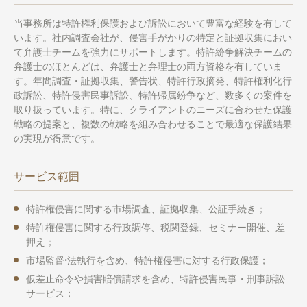
当事務所は特許権利保護および訴訟において豊富な経験を有して
います。社内調査会社が、侵害手がかりの特定と証拠収集におい
て弁護士チームを強力にサポートします。特許紛争解決チームの
弁護士のほとんどは、弁護士と弁理士の両方資格を有していま
す。年間調査・証拠収集、警告状、特許行政摘発、特許権利化行
政訴訟、特許侵害民事訴訟、特許帰属紛争など、数多くの案件を
取り扱っています。特に、クライアントのニーズに合わせた保護
戦略の提案と、複数の戦略を組み合わせることで最適な保護結果
の実現が得意です。
サービス範囲
特許権侵害に関する市場調査、証拠収集、公証手続き；
特許権侵害に関する行政調停、税関登録、セミナー開催、差
押え；
市場監督ꞏ法執行を含め、特許権侵害に対する行政保護；
仮差止命令や損害賠償請求を含め、特許侵害民事・刑事訴訟
サービス；