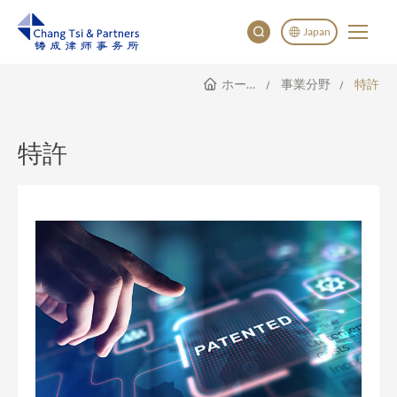
Japan
ホームページ
事業分野
特許
English
China
Japan
特許
한국어
Deutsch