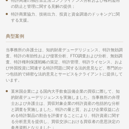
特許関連の独占禁止法コンプライアンス分析および権利濫用
の防止と管理に関する見解の提供；
特許商業協力、技術出力、投資と資金調達のドッキングに関
する支援。
典型案例
当事務所の弁護士は、知的財産デューデリジェンス、特許無効調
査、特許の有効性および侵害分析、FTO調査および分析、無効調
査、特許権利保護戦略の策定、特許管理、特許ライセンス、およ
び外国投資に関連する特許問題に関する法的意見など、専門的か
つ包括的で綿密な法的意見とサービスをクライアントに提供して
います。
某米国企業による国内大手飲食設備企業の買収に際して、知
的財産デューデリジェンスを実施しました。当事務所の弁理
士および弁護士は、買収対象企業の特許資産の包括的な分析
と調査を実施しました。特許の量と質、および企業収益に占
める特許製品の割合を評価することにより、特許資産に関す
る分析意見を提供し、買収交渉における買収者の意思決定の
参考資料となりました；