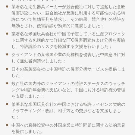
某著名な衛生器具メーカーが競合他社に対して提起した意匠
侵害訴訟におい、競合他社が反訴に利用する可能性のある特
許について無効審判を請求し、その結果、競合他社の特許が
無効とされ、侵害訴訟が効果的に進展しました；
某著名な米国玩具会社が中国で予定している生産プロジェク
トに関する包括的かつ詳細なFTO侵害調査および分析を実施
し、特許訴訟のリスクを軽減する支援を行いました；
クライアントの某米国企業の商標権を侵害した中国意匠に対
して無効審判請求しました；
日本の某製薬会社に中国特許の侵害分析サービスを提供しま
した；
数百社の国内外のクライアントの特許ステータスのウォッチ
ングや特許年会費の支払いなど、中国における特許権の管理
を支援しました；
某著名な米国玩具会社の中国における特許ライセンス契約の
ドラフティング・改訂、相手方との交渉などを支援しまし
た；
中国への直接投資中の外国企業に特許問題に関する法的意見
を提供しました。