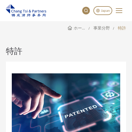
Japan
ホームページ
事業分野
特許
English
China
Japan
特許
한국어
Deutsch