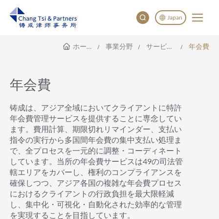
Japan
ホームページ
事業分野
サービス範囲
年会費
English
China
Japan
年会費
한국어
Deutsch
铸成は、アジア全域においてクライアントに特許
年会費管理サービスを提供することに専念してい
ます。費用計算、期限切れリマインダー、支払い
指令の実行から多国間年会費の集中支払い処理ま
で、全プロセスを一元的に調整・コーディネート
しています。当所の年会費サービスは49の司法管
轄エリアをカバーし、権利のコンプライアンスを
確保しつつ、アジア各国の複雑な年会費プロセス
におけるクライアントの行政負担を最大限軽減
し、集中化・可視化・自動化された効率的な管理
を実現することを目指しています。