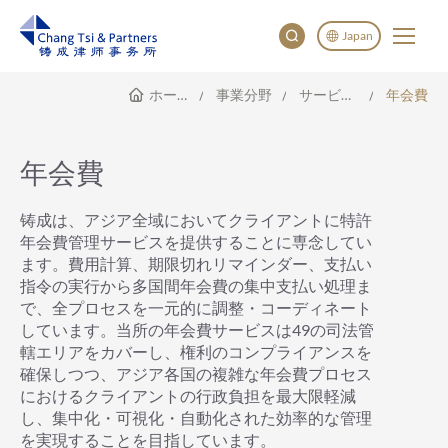
Japan
ホームページ
事業分野
サービス範囲
年会費
English
China
Japan
年会費
한국어
Deutsch
铸成は、アジア全域においてクライアントに特許
年会費管理サービスを提供することに専念してい
ます。費用計算、期限切れリマインダー、支払い
指令の実行から多国間年会費の集中支払い処理ま
で、全プロセスを一元的に調整・コーディネート
しています。当所の年会費サービスは49の司法管
轄エリアをカバーし、権利のコンプライアンスを
確保しつつ、アジア各国の複雑な年会費プロセス
におけるクライアントの行政負担を最大限軽減
し、集中化・可視化・自動化された効率的な管理
を実現することを目指しています。