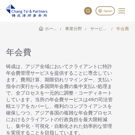
Japan
ホームページ
事業分野
サービス範囲
年会費
English
China
Japan
年会費
한국어
Deutsch
铸成は、アジア全域においてクライアントに特許
年会費管理サービスを提供することに専念してい
ます。費用計算、期限切れリマインダー、支払い
指令の実行から多国間年会費の集中支払い処理ま
で、全プロセスを一元的に調整・コーディネート
しています。当所の年会費サービスは49の司法管
轄エリアをカバーし、権利のコンプライアンスを
確保しつつ、アジア各国の複雑な年会費プロセス
におけるクライアントの行政負担を最大限軽減
し、集中化・可視化・自動化された効率的な管理
を実現することを目指しています。