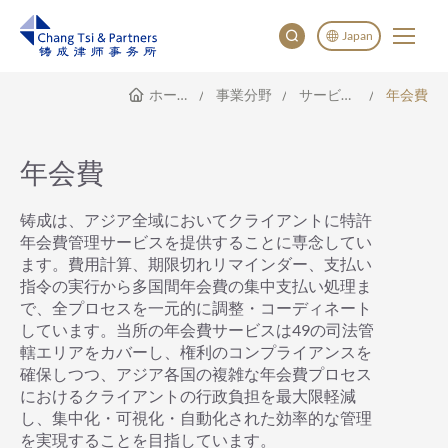
Japan
ホームページ
事業分野
サービス範囲
年会費
English
China
Japan
年会費
한국어
Deutsch
铸成は、アジア全域においてクライアントに特許
年会費管理サービスを提供することに専念してい
ます。費用計算、期限切れリマインダー、支払い
指令の実行から多国間年会費の集中支払い処理ま
で、全プロセスを一元的に調整・コーディネート
しています。当所の年会費サービスは49の司法管
轄エリアをカバーし、権利のコンプライアンスを
確保しつつ、アジア各国の複雑な年会費プロセス
におけるクライアントの行政負担を最大限軽減
し、集中化・可視化・自動化された効率的な管理
を実現することを目指しています。