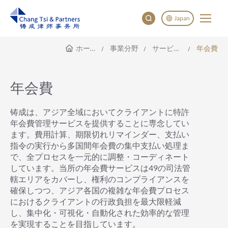
Japan
ホームページ
事業分野
サービス範囲
年会費
English
China
Japan
年会費
铸成は、アジア全域においてクライアントに特許
年会費管理サービスを提供することに専念してい
ます。費用計算、期限切れリマインダー、支払い
指令の実行から多国間年会費の集中支払い処理ま
で、全プロセスを一元的に調整・コーディネート
しています。当所の年会費サービスは49の司法管
轄エリアをカバーし、権利のコンプライアンスを
確保しつつ、アジア各国の複雑な年会費プロセス
におけるクライアントの行政負担を最大限軽減
し、集中化・可視化・自動化された効率的な管理
を実現することを目指しています。