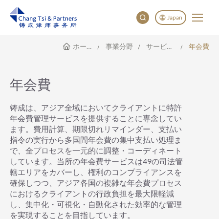
Japan
ホームページ
事業分野
サービス範囲
年会費
English
China
Japan
年会費
한국어
Deutsch
铸成は、アジア全域においてクライアントに特許
年会費管理サービスを提供することに専念してい
ます。費用計算、期限切れリマインダー、支払い
指令の実行から多国間年会費の集中支払い処理ま
で、全プロセスを一元的に調整・コーディネート
しています。当所の年会費サービスは49の司法管
轄エリアをカバーし、権利のコンプライアンスを
確保しつつ、アジア各国の複雑な年会費プロセス
におけるクライアントの行政負担を最大限軽減
し、集中化・可視化・自動化された効率的な管理
を実現することを目指しています。