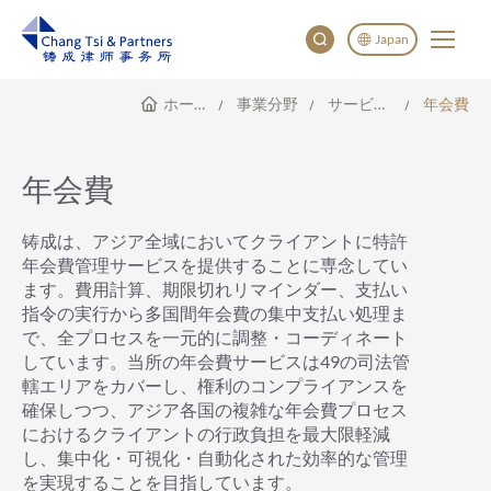
Japan
ホームページ
事業分野
サービス範囲
年会費
English
China
Japan
年会費
한국어
Deutsch
铸成は、アジア全域においてクライアントに特許
年会費管理サービスを提供することに専念してい
ます。費用計算、期限切れリマインダー、支払い
指令の実行から多国間年会費の集中支払い処理ま
で、全プロセスを一元的に調整・コーディネート
しています。当所の年会費サービスは49の司法管
轄エリアをカバーし、権利のコンプライアンスを
確保しつつ、アジア各国の複雑な年会費プロセス
におけるクライアントの行政負担を最大限軽減
し、集中化・可視化・自動化された効率的な管理
を実現することを目指しています。