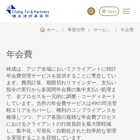
Japan
ホームページ
事業分野
サービス範囲
年会費
English
China
Japan
年会費
한국어
Deutsch
铸成は、アジア全域においてクライアントに特許
年会費管理サービスを提供することに専念してい
ます。費用計算、期限切れリマインダー、支払い
指令の実行から多国間年会費の集中支払い処理ま
で、全プロセスを一元的に調整・コーディネート
しています。当所の年会費サービスは49の司法管
轄エリアをカバーし、権利のコンプライアンスを
確保しつつ、アジア各国の複雑な年会費プロセス
におけるクライアントの行政負担を最大限軽減
し、集中化・可視化・自動化された効率的な管理
を実現することを目指しています。