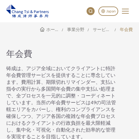
Japan
ホームページ
事業分野
サービス範囲
年会費
English
China
Japan
年会費
한국어
Deutsch
铸成は、アジア全域においてクライアントに特許
年会費管理サービスを提供することに専念してい
ます。費用計算、期限切れリマインダー、支払い
指令の実行から多国間年会費の集中支払い処理ま
で、全プロセスを一元的に調整・コーディネート
しています。当所の年会費サービスは49の司法管
轄エリアをカバーし、権利のコンプライアンスを
確保しつつ、アジア各国の複雑な年会費プロセス
におけるクライアントの行政負担を最大限軽減
し、集中化・可視化・自動化された効率的な管理
を実現することを目指しています。