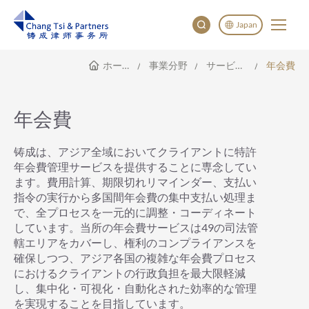
Japan
ホームページ
事業分野
サービス範囲
年会費
English
China
Japan
年会費
铸成は、アジア全域においてクライアントに特許
年会費管理サービスを提供することに専念してい
ます。費用計算、期限切れリマインダー、支払い
指令の実行から多国間年会費の集中支払い処理ま
で、全プロセスを一元的に調整・コーディネート
しています。当所の年会費サービスは49の司法管
轄エリアをカバーし、権利のコンプライアンスを
確保しつつ、アジア各国の複雑な年会費プロセス
におけるクライアントの行政負担を最大限軽減
し、集中化・可視化・自動化された効率的な管理
を実現することを目指しています。