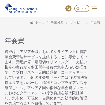
Japan
ホームページ
事業分野
サービス範囲
年会費
English
China
Japan
年会費
한국어
Deutsch
铸成は、アジア全域においてクライアントに特許
年会費管理サービスを提供することに専念してい
ます。費用計算、期限切れリマインダー、支払い
指令の実行から多国間年会費の集中支払い処理ま
で、全プロセスを一元的に調整・コーディネート
しています。当所の年会費サービスは49の司法管
轄エリアをカバーし、権利のコンプライアンスを
確保しつつ、アジア各国の複雑な年会費プロセス
におけるクライアントの行政負担を最大限軽減
し、集中化・可視化・自動化された効率的な管理
を実現することを目指しています。