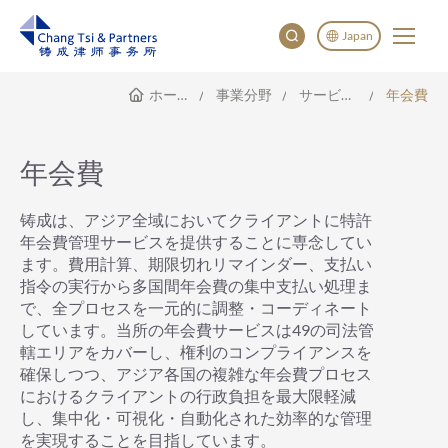
Japan
ホームページ
事業分野
サービス範囲
年会費
English
China
Japan
年会費
한국어
Deutsch
铸成は、アジア全域においてクライアントに特許
年会費管理サービスを提供することに専念してい
ます。費用計算、期限切れリマインダー、支払い
指令の実行から多国間年会費の集中支払い処理ま
で、全プロセスを一元的に調整・コーディネート
しています。当所の年会費サービスは49の司法管
轄エリアをカバーし、権利のコンプライアンスを
確保しつつ、アジア各国の複雑な年会費プロセス
におけるクライアントの行政負担を最大限軽減
し、集中化・可視化・自動化された効率的な管理
を実現することを目指しています。